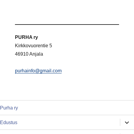
PURHA ry
Kirkkovuorentie 5
46910 Anjala
purhainfo@gmail.com
Purha ry
näytä
Edustus
alava