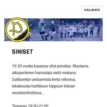
VALIKKO
PURHA RY
SINISET
Yli 20 vuotta kasassa ollut porukka. Muutama
alkuperäinen harrastaja vielä mukana.
Salibandyn pelaamista kerta viikossa,
lokakuusta huhtikuun loppuun Inksan
monitoimihallissa .
Tiistaisin 19:30-21:00