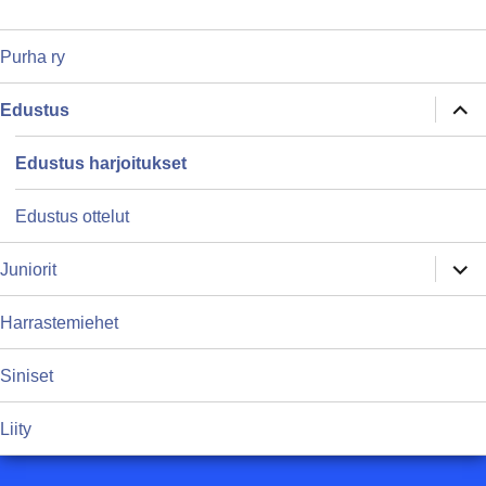
Purha ry
näytä
Edustus
alava
Edustus harjoitukset
Edustus ottelut
näytä
Juniorit
alava
Harrastemiehet
Siniset
Liity