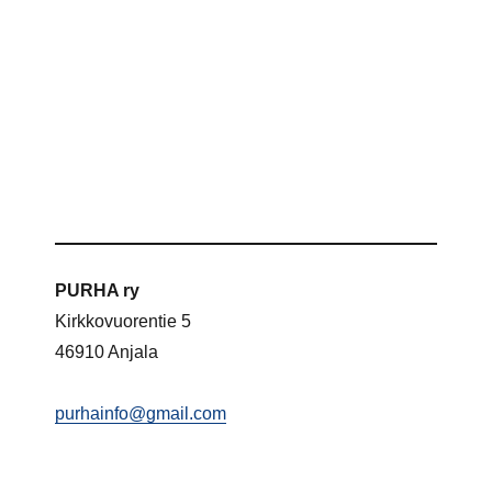
PURHA ry
Kirkkovuorentie 5
46910 Anjala
purhainfo@gmail.com