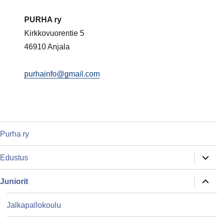
PURHA ry
Kirkkovuorentie 5
46910 Anjala
purhainfo@gmail.com
Purha ry
näytä
Edustus
alava
näytä
Juniorit
alava
Jalkapallokoulu