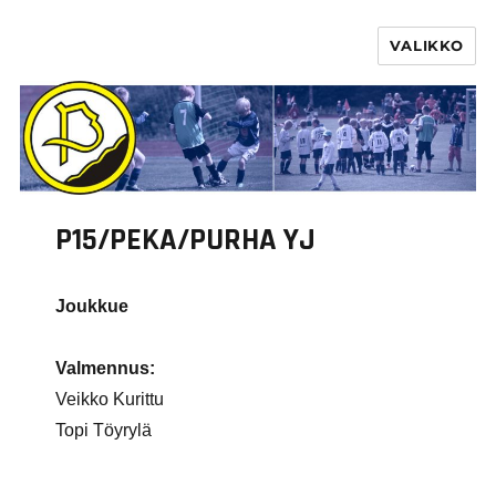
VALIKKO
PURHA RY
P15/PEKA/PURHA YJ
Joukkue
Valmennus:
Veikko Kurittu
Topi Töyrylä