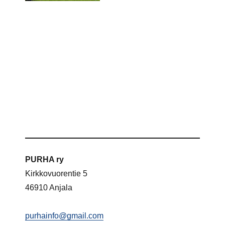
PURHA ry
Kirkkovuorentie 5
46910 Anjala
purhainfo@gmail.com