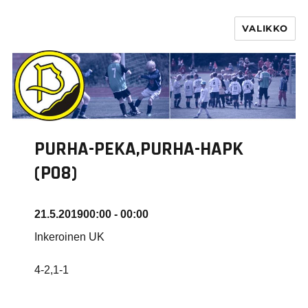
VALIKKO
PURHA RY
PURHA-PEKA,PURHA-HAPK
(P08)
21.5.2019
00:00 - 00:00
Inkeroinen UK
4-2,1-1