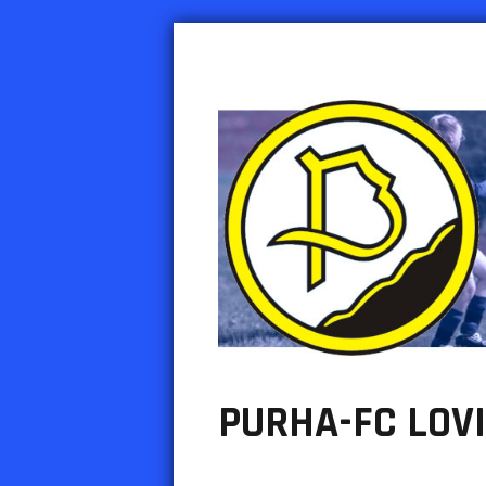
PURHA RY
Urheiluseura Inkeroisten Purha
PURHA-FC LOVI