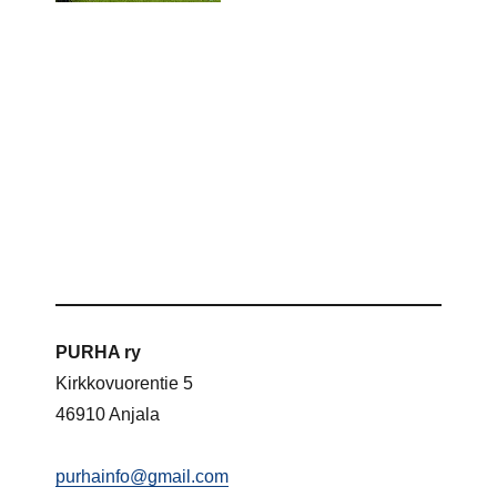
PURHA ry
Kirkkovuorentie 5
46910 Anjala
purhainfo@gmail.com