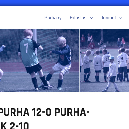
Purha ry
Edustus
Juniorit
PURHA 12-0 PURHA-
K 2-10