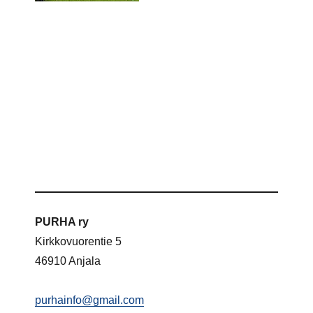
PURHA ry
Kirkkovuorentie 5
46910 Anjala
purhainfo@gmail.com