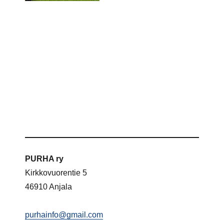
PURHA ry
Kirkkovuorentie 5
46910 Anjala
purhainfo@gmail.com