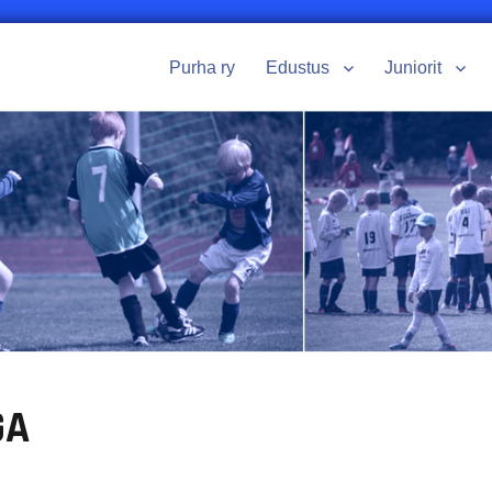
Purha ry
Edustus
Juniorit
GA