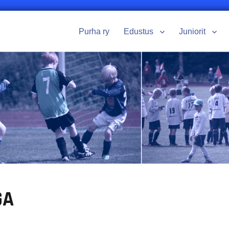
Purha ry
Edustus
Juniorit
GA