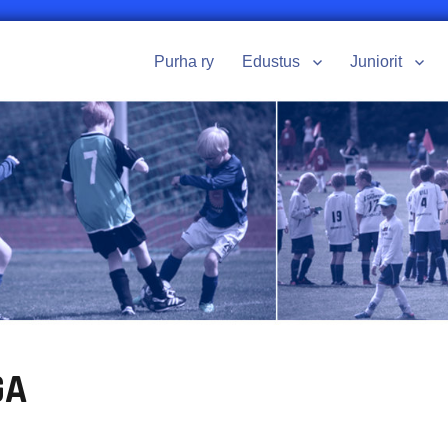
Purha ry
Edustus
Juniorit
GA