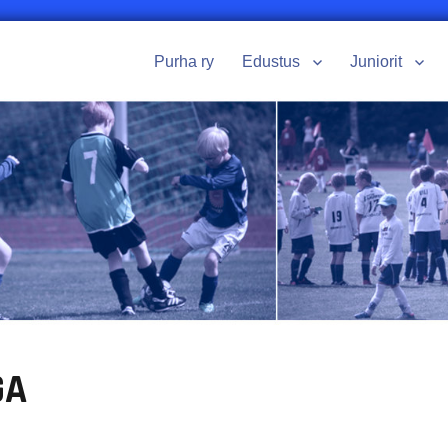
Purha ry
Edustus
Juniorit
GA