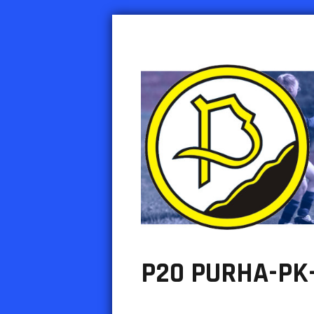
PURHA RY
Urheiluseura Inkeroisten Purha
P20 PURHA-PK-