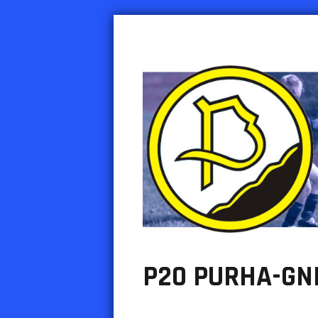
PURHA RY
Urheiluseura Inkeroisten Purha
P20 PURHA-GNI