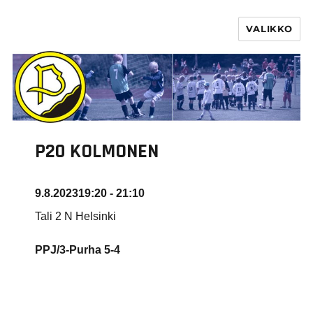
VALIKKO
PURHA RY
P20 KOLMONEN
9.8.2023
19:20 - 21:10
Tali 2 N Helsinki
PPJ/3-Purha
5-4