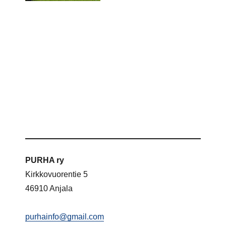
PURHA ry
Kirkkovuorentie 5
46910 Anjala
purhainfo@gmail.com