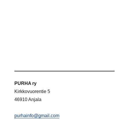
PURHA ry
Kirkkovuorentie 5
46910 Anjala
purhainfo@gmail.com