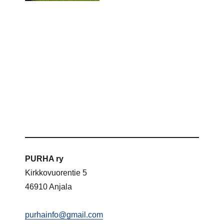
PURHA ry
Kirkkovuorentie 5
46910 Anjala
purhainfo@gmail.com