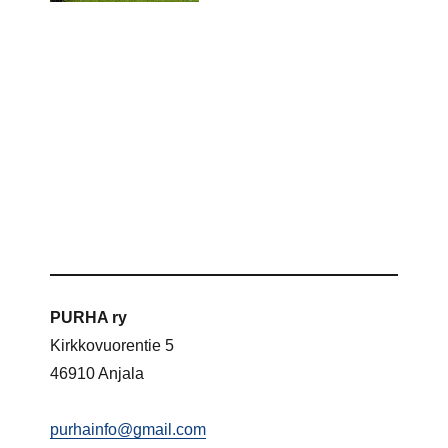
PURHA ry
Kirkkovuorentie 5
46910 Anjala
purhainfo@gmail.com