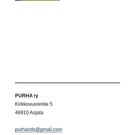
PURHA ry
Kirkkovuorentie 5
46910 Anjala
purhainfo@gmail.com