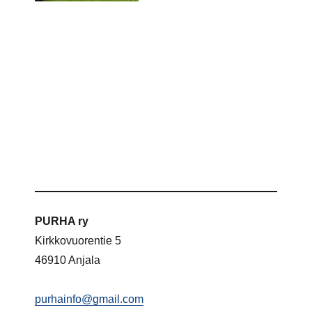
PURHA ry
Kirkkovuorentie 5
46910 Anjala
purhainfo@gmail.com