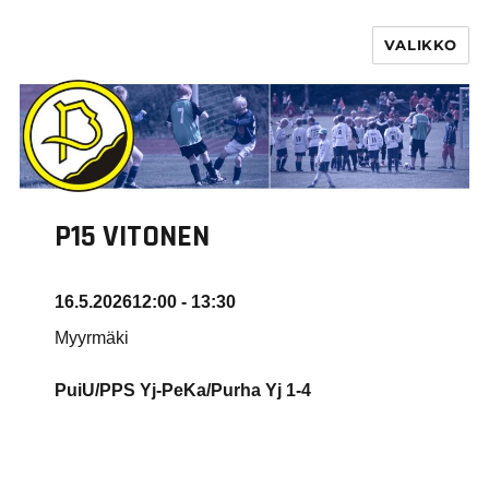
VALIKKO
PURHA RY
P15 VITONEN
16.5.2026
12:00 - 13:30
Myyrmäki
PuiU/PPS Yj-PeKa/Purha Yj 1-4