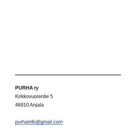
PURHA ry
Kirkkovuorentie 5
46910 Anjala
purhainfo@gmail.com