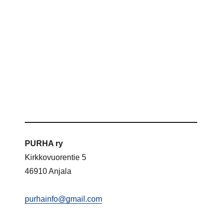
PURHA ry
Kirkkovuorentie 5
46910 Anjala
purhainfo@gmail.com