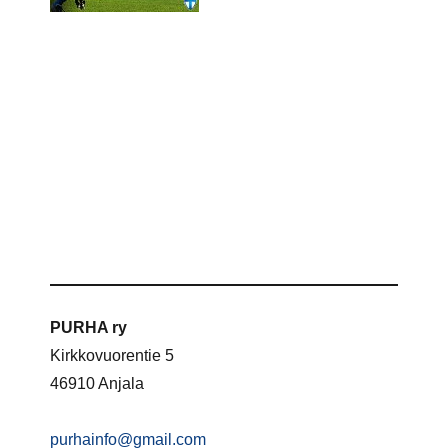
PURHA ry
Kirkkovuorentie 5
46910 Anjala
purhainfo@gmail.com