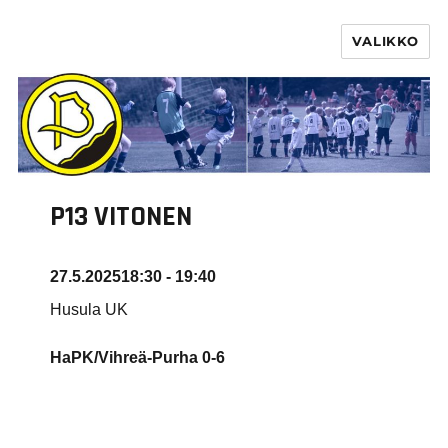
VALIKKO
PURHA RY
P13 VITONEN
27.5.2025
18:30 - 19:40
Husula UK
HaPK/Vihreä-Purha
0-6