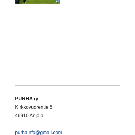
PURHA ry
Kirkkovuorentie 5
46910 Anjala
purhainfo@gmail.com