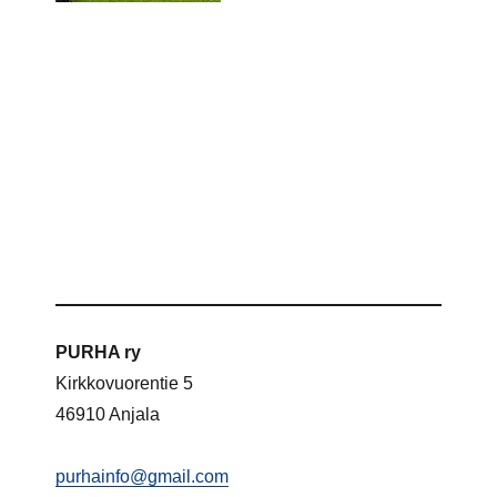
PURHA ry
Kirkkovuorentie 5
46910 Anjala
purhainfo@gmail.com