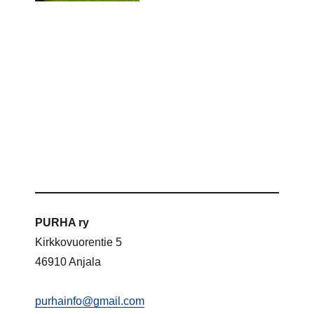
PURHA ry
Kirkkovuorentie 5
46910 Anjala
purhainfo@gmail.com