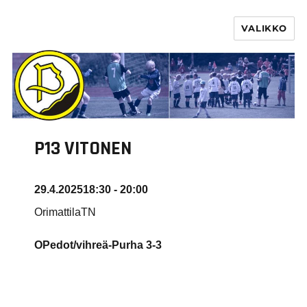
VALIKKO
PURHA RY
P13 VITONEN
29.4.2025
18:30 - 20:00
OrimattilaTN
OPedot/vihreä-Purha
3-3