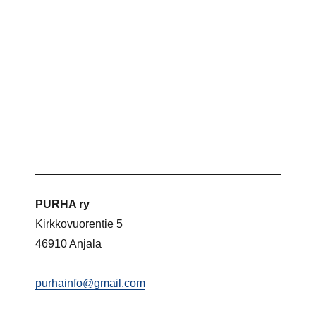
PURHA ry
Kirkkovuorentie 5
46910 Anjala
purhainfo@gmail.com