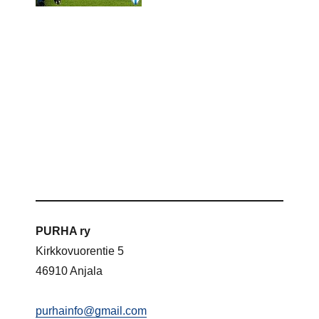
PURHA ry
Kirkkovuorentie 5
46910 Anjala
purhainfo@gmail.com