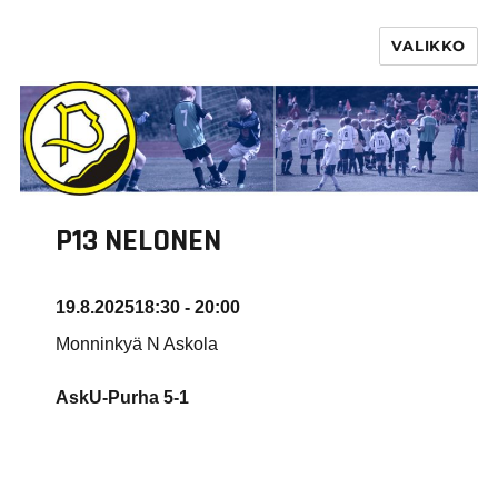
VALIKKO
PURHA RY
P13 NELONEN
19.8.2025
18:30 - 20:00
Monninkyä N Askola
AskU-Purha
5-1