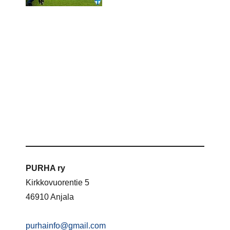
PURHA ry
Kirkkovuorentie 5
46910 Anjala
purhainfo@gmail.com