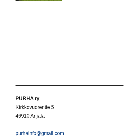
PURHA ry
Kirkkovuorentie 5
46910 Anjala
purhainfo@gmail.com