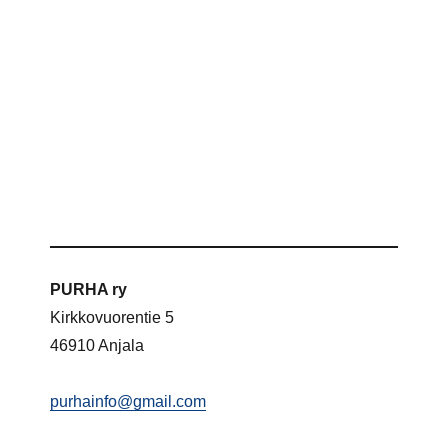
PURHA ry
Kirkkovuorentie 5
46910 Anjala
purhainfo@gmail.com