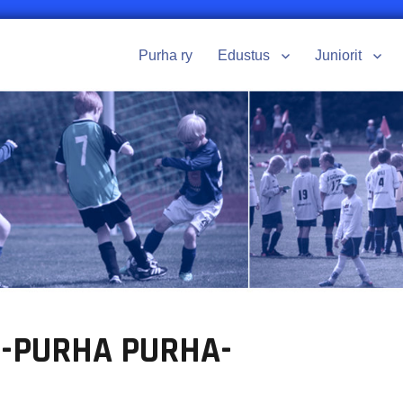
Purha ry
Edustus
Juniorit
T-PURHA PURHA-