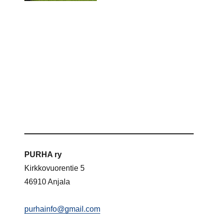
PURHA ry
Kirkkovuorentie 5
46910 Anjala
purhainfo@gmail.com