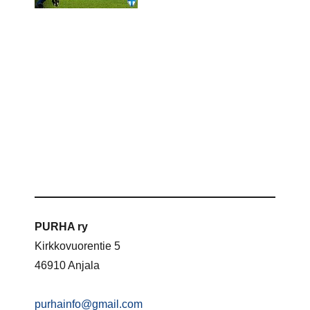
PURHA ry
Kirkkovuorentie 5
46910 Anjala
purhainfo@gmail.com