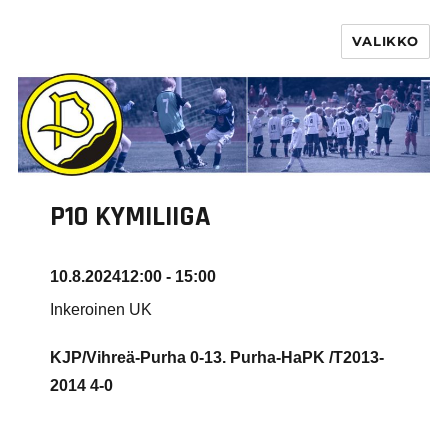
VALIKKO
PURHA RY
P10 KYMILIIGA
10.8.2024
12:00 - 15:00
Inkeroinen UK
KJP/Vihreä-Purha 0-13. Purha-HaPK /T2013-
2014 4-0