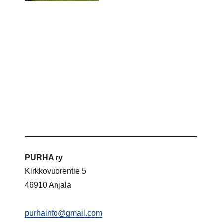
PURHA ry
Kirkkovuorentie 5
46910 Anjala
purhainfo@gmail.com