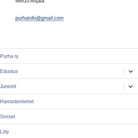
46910 Anjala
purhainfo@gmail.com
Purha ry
näytä
Edustus
alava
näytä
Juniorit
alava
Harrastemiehet
Siniset
Liity