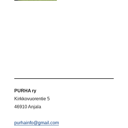
PURHA ry
Kirkkovuorentie 5
46910 Anjala
purhainfo@gmail.com