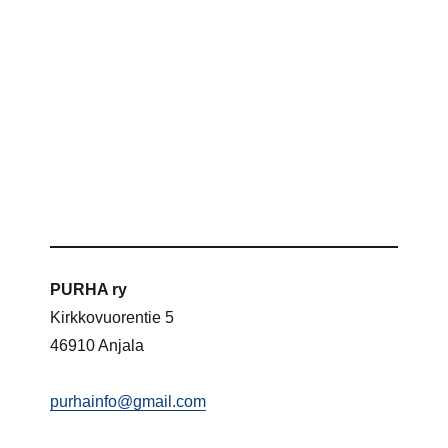
PURHA ry
Kirkkovuorentie 5
46910 Anjala
purhainfo@gmail.com