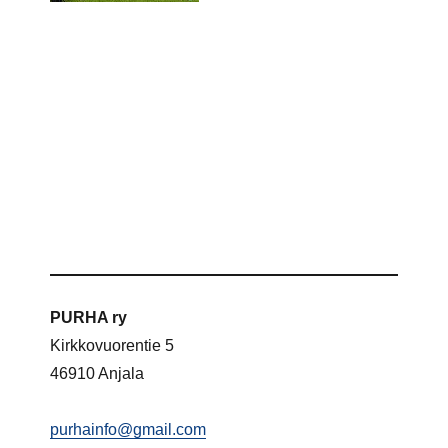
PURHA ry
Kirkkovuorentie 5
46910 Anjala
purhainfo@gmail.com