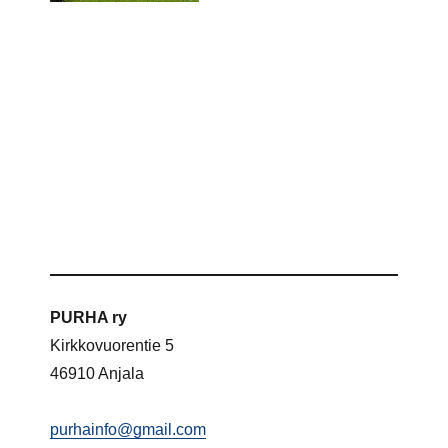
PURHA ry
Kirkkovuorentie 5
46910 Anjala
purhainfo@gmail.com