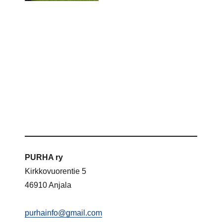
PURHA ry
Kirkkovuorentie 5
46910 Anjala
purhainfo@gmail.com