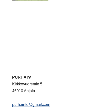
PURHA ry
Kirkkovuorentie 5
46910 Anjala
purhainfo@gmail.com