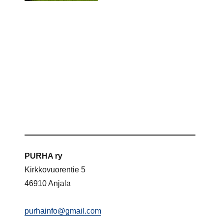
PURHA ry
Kirkkovuorentie 5
46910 Anjala
purhainfo@gmail.com