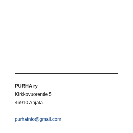
PURHA ry
Kirkkovuorentie 5
46910 Anjala
purhainfo@gmail.com