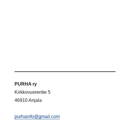
PURHA ry
Kirkkovuorentie 5
46910 Anjala
purhainfo@gmail.com