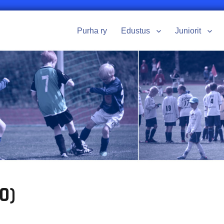
Purha ry
Edustus
Juniorit
0)