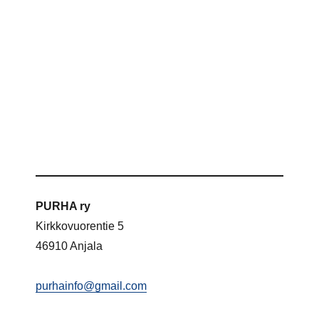
PURHA ry
Kirkkovuorentie 5
46910 Anjala
purhainfo@gmail.com